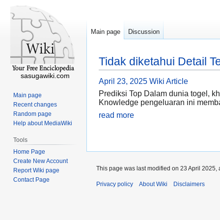
Main page
Discussion
Tidak diketahui Detail T
sasugawiki.com
April 23, 2025
Wiki Article
Prediksi Top Dalam dunia togel, k
Main page
Knowledge pengeluaran ini memban
Recent changes
Random page
read more
Help about MediaWiki
Tools
Home Page
Create New Account
This page was last modified on 23 April 2025, 
Report Wiki page
Contact Page
Privacy policy
About Wiki
Disclaimers